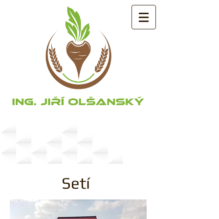
Služby
Setí